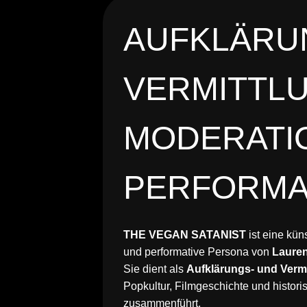
AUFKLÄRU
VERMITTLU
MODERATIO
PERFORM
THE VEGAN SATANIST
ist eine kün
und performative Persona von
Laure
Sie dient als
Aufklärungs- und Verm
Popkultur, Filmgeschichte und histor
zusammenführt.