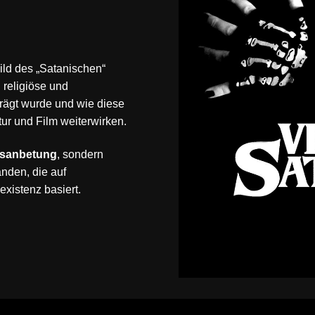
ild des „Satanischen“
h religiöse und
prägt wurde und wie diese
tur und Film weiterwirken.
elsanbetung
, sondern
anden, die auf
xistenz basiert.