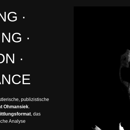
NG ·
NG ·
N ·
ANCE
stlerische, publizistische
nt Ohmansiek
.
ittlungsformat
, das
ische Analyse