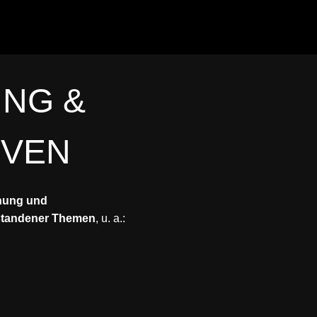
UNG &
IVEN
nung und
rstandener Themen
, u. a.: