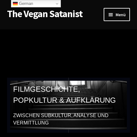
German
The Vegan Satanist
Menü
Home
Lehre & Seminare
The Vegan Satanist
Projekte & Referenzen
FILMGESCHICHTE,
Kontakt & Anfragen
POPKULTUR & AUFKLÄRUNG
German
ZWISCHEN SUBKULTUR, ANALYSE UND
VERMITTLUNG