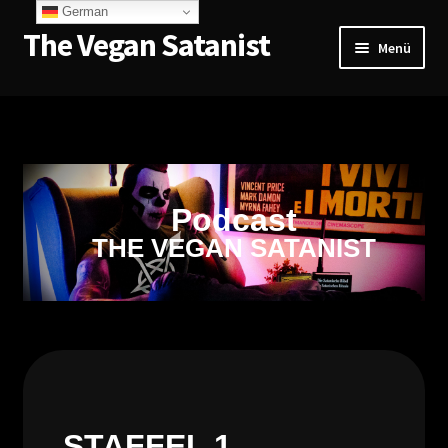
German
The Vegan Satanist
Menü
Home
Lehre & Seminare
The Vegan Satanist
Podcast
THE VEGAN SATANIST
Podcast
Projekte & Referenzen
Kontakt & Anfragen
German
STAFFEL 1